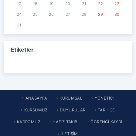
17
18
19
20
21
22
23
24
25
26
27
28
29
30
31
Etiketler
ANASAYFA
KURUMSAL
YÖNETİCİ
KURSUMUZ
DUYURULAR
TARİHÇE
KADROMUZ
HAFIZ TAKİBİ
ÖĞRENCİ KAYDI
İLETİŞİM