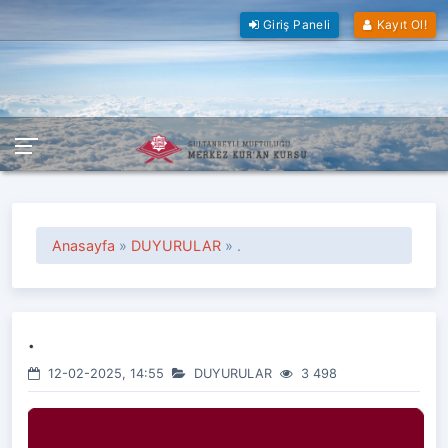
Giriş Paneli
Kayıt Ol!
Anasayfa
»
DUYURULAR
» .
.
12-02-2025, 14:55
DUYURULAR
3 498