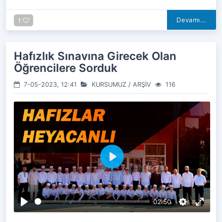
Devamı...
1
Hafızlık Sınavına Girecek Olan
Öğrencilere Sorduk
7-05-2023, 12:41
KURSUMUZ
/
ARŞİV
116
O
y
n
a
02:50
t