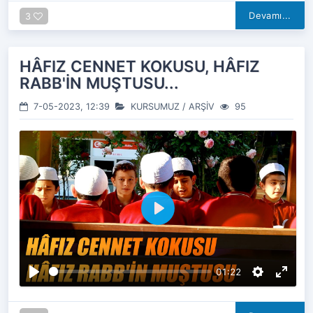
Devamı...
3
HÂFIZ CENNET KOKUSU, HÂFIZ
RABB'İN MUŞTUSU...
7-05-2023, 12:39
KURSUMUZ
/
ARŞİV
95
O
y
n
a
01:22
t