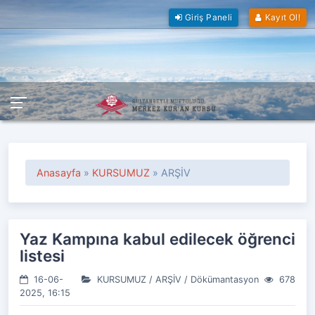
Giriş Paneli
Kayıt Ol!
Anasayfa
»
KURSUMUZ
» ARŞİV
Yaz Kampına kabul edilecek öğrenci
listesi
16-06-
KURSUMUZ
/
ARŞİV
/
Dökümantasyon
678
2025, 16:15