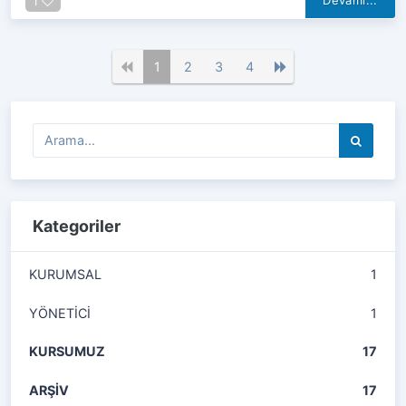
1
1
2
3
4
Kategoriler
KURUMSAL
1
YÖNETİCİ
1
KURSUMUZ
17
ARŞİV
17